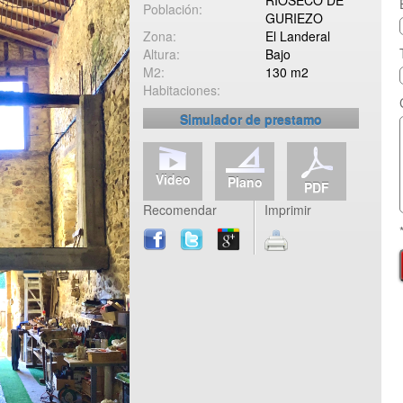
RIOSECO DE
Población:
GURIEZO
Zona:
El Landeral
Altura:
Bajo
M2:
130 m2
Habitaciones:
Simulador de prestamo
Video
Plano
PDF
Recomendar
Imprimir