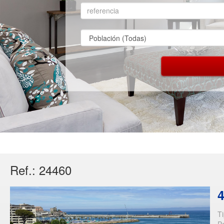
Ref.: 24460
4
T