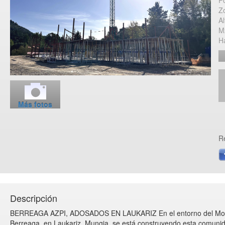
P
Z
Al
M
H
Más fotos
R
Descripción
BERREAGA AZPI, ADOSADOS EN LAUKARIZ En el entorno del Mo
Berreaga, en Laukariz, Mungia, se está construyendo esta comuni