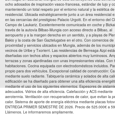
ocho adosados de inspiración vasco-francesa, estándar de lujo y 
manteniendo un total respeto por el entorno natural y la estética d
residencial. Ubicada estratégicamente junto a un área residencial e
en las cercanías del prestigioso Palacio Urgoiti. En el entorno del C
Campo de Laukariz. Excelentemente comunicada en coche y Bizka
través de la autovía Bilbao-Mungia con acceso directo a Bilbao, al
aeropuerto y a la margen derecha en un sentido, y a playas de Plen
Bakio y la costa de San Gaztelugatxe en el otro. Con comercios de
proximidad y servicios ubicados en Mungia, además de los municip
vecinos de Uribe y Txorierri. Las residencias de Berreaga Azpi está
diseñadas con techos altos y espacios abiertos muy luminosos. Am
terrazas y zonas ajardinadas con unas impresionantes vistas. Con 
habitaciones. Cocina equipada con electrodomésticos incluidos. Pa
propio para dos vehículos. Excepcional calidad de construcción: Ca
mediante suelo radiante. Tabiquería cerámica y solados de alta cal
edificación se ha diseñado para obtener una alta eficiencia energét
mediante el uso de los siguientes elementos: Espesores de aislami
adecuados. Vidrios de alta eficiencia. Calefacción y ACS mediante
aerotermia. Ventilación con recuperadores de calor, que evitan la p
calor. Sistema de aporte de energía eléctrica mediante placas fotov
ENTREGA PRIMER SEMESTRE DE 2026. Precio de 525.000€ a 59
Llámenos. Le informaremos ampliamente.